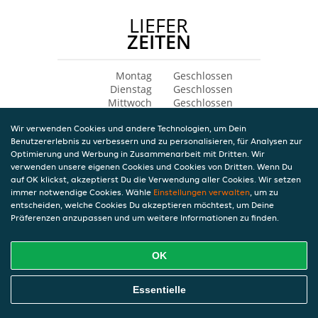
LIEFER
ZEITEN
Montag
Geschlossen
Dienstag
Geschlossen
Mittwoch
Geschlossen
Donnerstag
Geschlossen
Wir verwenden Cookies und andere Technologien, um Dein
Freitag
Geschlossen
Benutzererlebnis zu verbessern und zu personalisieren, für Analysen zur
Samstag
Geschlossen
Optimierung und Werbung in Zusammenarbeit mit Dritten. Wir
Sonntag
Geschlossen
verwenden unsere eigenen Cookies und Cookies von Dritten. Wenn Du
auf OK klickst, akzeptierst Du die Verwendung aller Cookies. Wir setzen
immer notwendige Cookies. Wähle
Einstellungen verwalten
, um zu
entscheiden, welche Cookies Du akzeptieren möchtest, um Deine
Präferenzen anzupassen und um weitere Informationen zu finden.
OK
Essentielle