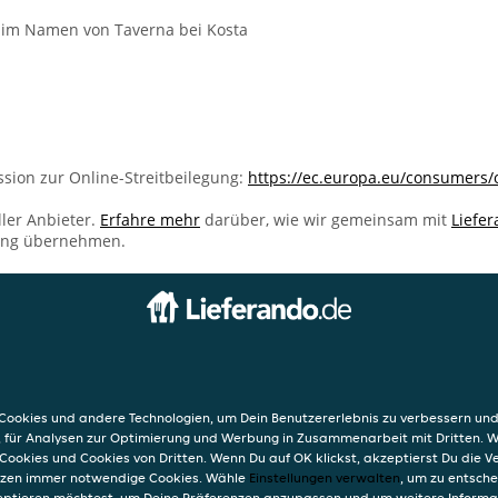
t im Namen von Taverna bei Kosta
sion zur Online-Streitbeilegung:
https://ec.europa.eu/consumers/
ller Anbieter.
Erfahre mehr
darüber, wie wir gemeinsam mit
Liefe
ung übernehmen.
INFO
ta
AGB
Datensc
ookies und andere Technologien, um Dein Benutzererlebnis zu verbessern und
Verwend
, für Analysen zur Optimierung und Werbung in Zusammenarbeit mit Dritten. 
Impres
Cookies und Cookies von Dritten. Wenn Du auf OK klickst, akzeptierst Du die 
etzen immer notwendige Cookies. Wähle
Einstellungen verwalten
, um zu entsch
eptieren möchtest, um Deine Präferenzen anzupassen und um weitere Informa