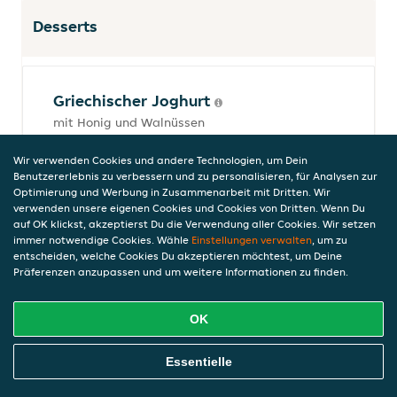
Desserts
Griechischer Joghurt
mit Honig und Walnüssen
7,50 €
Wir verwenden Cookies und andere Technologien, um Dein
inkl. Pfand (0,00 €)
Benutzererlebnis zu verbessern und zu personalisieren, für Analysen zur
Optimierung und Werbung in Zusammenarbeit mit Dritten. Wir
verwenden unsere eigenen Cookies und Cookies von Dritten. Wenn Du
auf OK klickst, akzeptierst Du die Verwendung aller Cookies. Wir setzen
Sika
immer notwendige Cookies. Wähle
Einstellungen verwalten
, um zu
entscheiden, welche Cookies Du akzeptieren möchtest, um Deine
junge Feigen in Vanillesauce und Zimt
Präferenzen anzupassen und um weitere Informationen zu finden.
7,50 €
inkl. Pfand (0,00 €)
OK
Online Essen Bestellen
Essentielle
Schokoladensouffle
mit flüssigem Kern und Vanilleeis